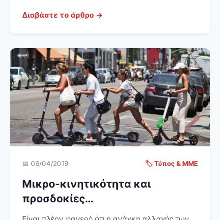
Διαβάστε το άρθρο →
📅 06/04/2019
🏷️ Τύπος & ΜΜΕ
Μικρο-κινητικότητα και
προσδοκίες…
Είναι πλέον φανερό ότι η ανάγκη αλλαγής των