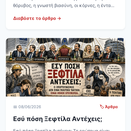
θόρυβος, η γνωστή βιασύνη, οι κόρνες, η έντα...
Διαβάστε το άρθρο →
📅 08/06/2026
🏷️ Άρθρα
Εσύ πόση Ξεφτίλα Αντέχεις;
Εσύ πόση Ξεφτίλα Αντέχεις; Το ερώτημα είναι