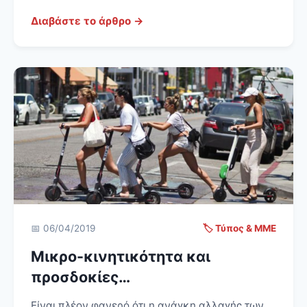
Διαβάστε το άρθρο →
📅 06/04/2019
🏷️ Τύπος & ΜΜΕ
Μικρο-κινητικότητα και
προσδοκίες…
Είναι πλέον φανερό ότι η ανάγκη αλλαγής των