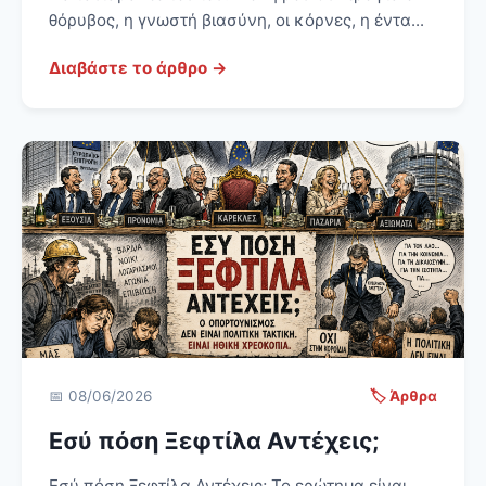
θόρυβος, η γνωστή βιασύνη, οι κόρνες, η έντα...
Διαβάστε το άρθρο →
📅 08/06/2026
🏷️ Άρθρα
Εσύ πόση Ξεφτίλα Αντέχεις;
Εσύ πόση Ξεφτίλα Αντέχεις; Το ερώτημα είναι