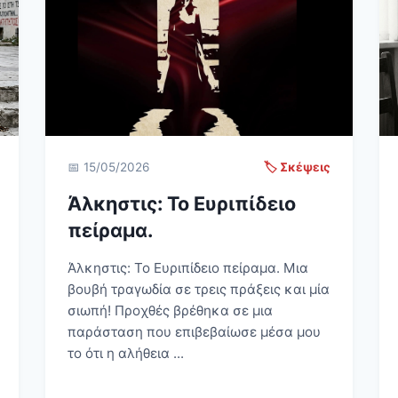
📅 15/05/2026
🏷️ Σκέψεις
Άλκηστις: Το Ευριπίδειο
πείραμα.
Άλκηστις: Το Ευριπίδειο πείραμα. Μια
βουβή τραγωδία σε τρεις πράξεις και μία
σιωπή! Προχθές βρέθηκα σε μια
παράσταση που επιβεβαίωσε μέσα μου
το ότι η αλήθεια ...