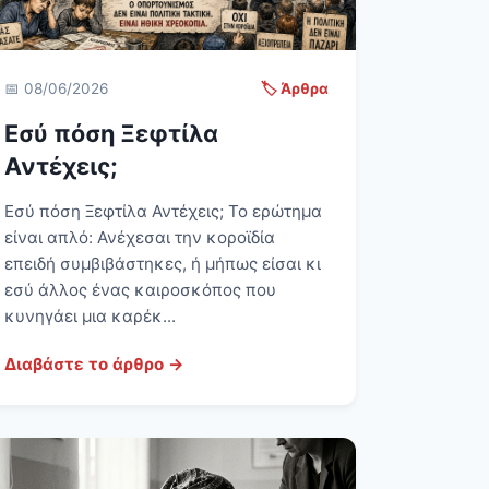
📅 08/06/2026
🏷️ Άρθρα
Εσύ πόση Ξεφτίλα
Αντέχεις;
Εσύ πόση Ξεφτίλα Αντέχεις; Το ερώτημα
είναι απλό: Ανέχεσαι την κοροϊδία
επειδή συμβιβάστηκες, ή μήπως είσαι κι
εσύ άλλος ένας καιροσκόπος που
κυνηγάει μια καρέκ...
Διαβάστε το άρθρο →