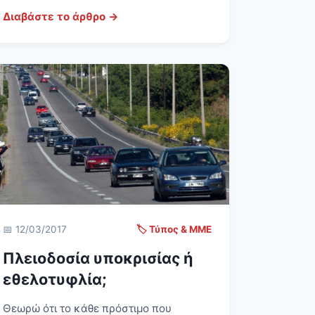
Διαβάστε το άρθρο →
📅 12/03/2017
🏷️ Τύπος & ΜΜΕ
Πλειοδοσία υποκρισίας ή
εθελοτυφλία;
Θεωρώ ότι το κάθε πρόστιμο που