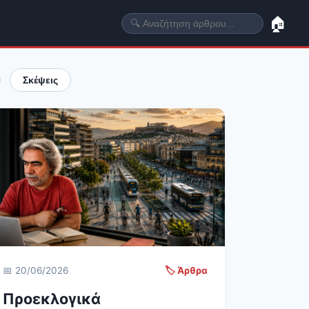
🏠
Σκέψεις
📅 20/06/2026
🏷️ Άρθρα
Προεκλογικά