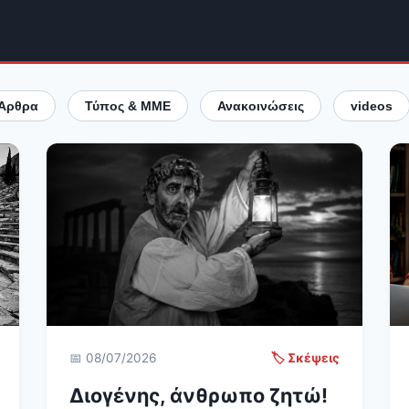
Άρθρα
Τύπος & ΜΜΕ
Ανακοινώσεις
videos
📅 08/07/2026
🏷️ Σκέψεις
Διογένης, άνθρωπο ζητώ!