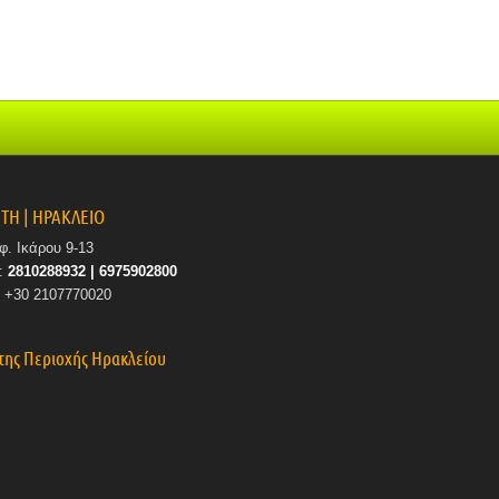
ΤΗ | ΗΡΑΚΛΕΙΟ
φ. Ικάρου 9-13
.:
2810288932 | 6975902800
: +30 2107770020
της Περιοχής Ηρακλείου