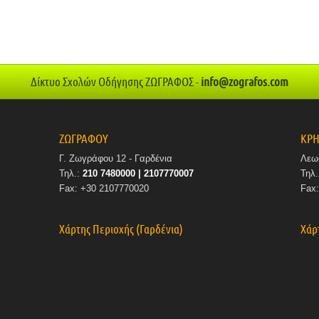
Δίκτυο Σχολών Οδήγησης ΖΩΓΡΑΦΟΣ -
info@zografos.com
ΖΩΓΡΑΦΟΥ
ΚΡΗ
Γ. Ζωγράφου 12 - Γαρδένια
Λεω
Τηλ.:
210 7480000 | 2107770007
Τηλ
Fax: +30 2107770020
Fax
Χάρτης Περιοχής (Γαρδένια)
Χάρ