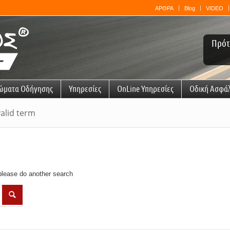
ΑΡΘΡΑ
Blog
VIDEO
Πρότ
ώματα Οδήγησης
Υπηρεσίες
OnLine Υπηρεσίες
Οδική Ασφά
valid term
 please do another search