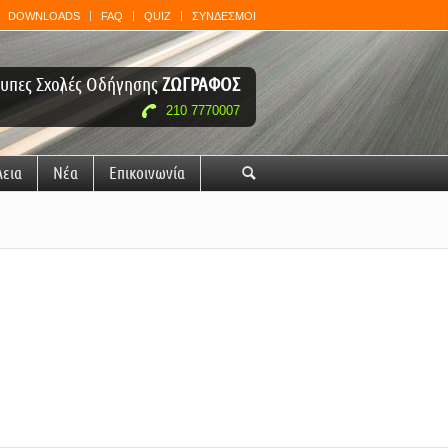
DOWNLOADS
FAQ
QUIZ
ΣΥΝΔΕΣΜΟΙ
υπες Σχολές Οδήγησης
ΖΩΓΡΑΦΟΣ
210 7770007
λεια
Νέα
Επικοινωνία
🔍