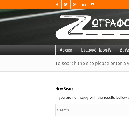




✉
Αρχική
Εταιρικό Προφίλ
Διπλ
To search the site please enter a 
New Search
If you are not happy with the results bellow