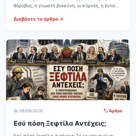
θόρυβος, η γνωστή βιασύνη, οι κόρνες, η έντα...
Διαβάστε το άρθρο →
📅 08/06/2026
🏷️ Άρθρα
Εσύ πόση Ξεφτίλα Αντέχεις;
Εσύ πόση Ξεφτίλα Αντέχεις; Το ερώτημα είναι