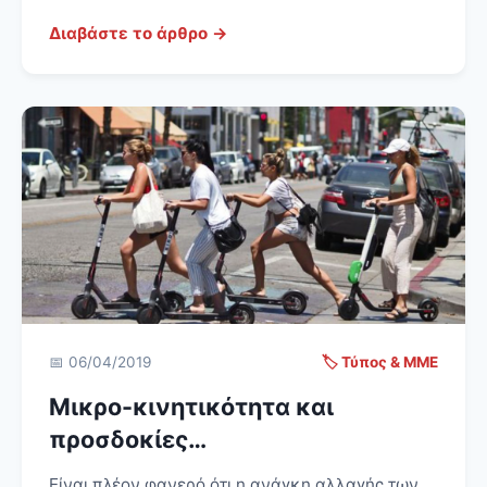
Διαβάστε το άρθρο →
📅 06/04/2019
🏷️ Τύπος & ΜΜΕ
Μικρο-κινητικότητα και
προσδοκίες…
Είναι πλέον φανερό ότι η ανάγκη αλλαγής των