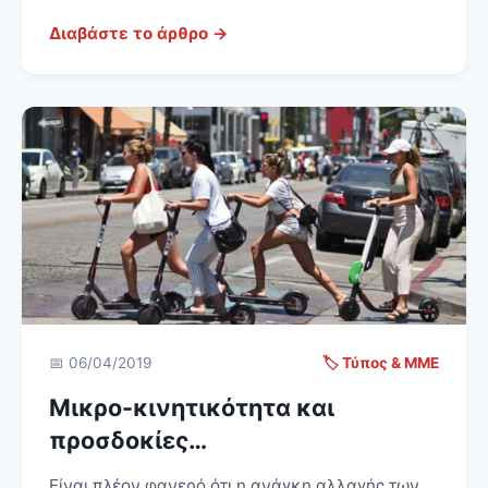
Διαβάστε το άρθρο →
📅 06/04/2019
🏷️ Τύπος & ΜΜΕ
Μικρο-κινητικότητα και
προσδοκίες…
Είναι πλέον φανερό ότι η ανάγκη αλλαγής των