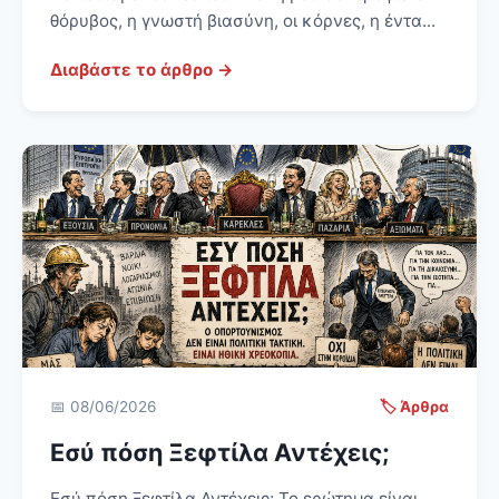
θόρυβος, η γνωστή βιασύνη, οι κόρνες, η έντα...
Διαβάστε το άρθρο →
📅 08/06/2026
🏷️ Άρθρα
Εσύ πόση Ξεφτίλα Αντέχεις;
Εσύ πόση Ξεφτίλα Αντέχεις; Το ερώτημα είναι