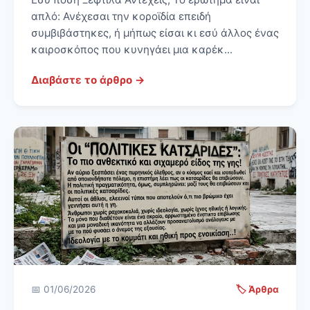
απλό: Ανέχεσαι την κοροϊδία επειδή
συμβιβάστηκες, ή μήπως είσαι κι εσύ άλλος ένας
καιροσκόπος που κυνηγάει μια καρέκ...
Διαβάστε το άρθρο →
📅 01/06/2026
🏷️ Άρθρα