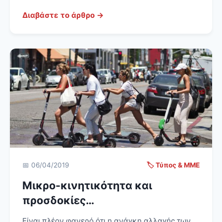
Διαβάστε το άρθρο →
📅 06/04/2019
🏷️ Τύπος & ΜΜΕ
Μικρο-κινητικότητα και
προσδοκίες…
Είναι πλέον φανερό ότι η ανάγκη αλλαγής των