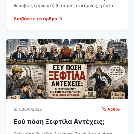
θόρυβος, η γνωστή βιασύνη, οι κόρνες, η έντα...
Διαβάστε το άρθρο →
📅 08/06/2026
🏷️ Άρθρα
Εσύ πόση Ξεφτίλα Αντέχεις;
Εσύ πόση Ξεφτίλα Αντέχεις; Το ερώτημα είναι