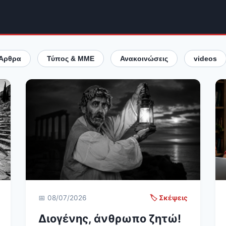
Άρθρα
Τύπος & ΜΜΕ
Ανακοινώσεις
videos
📅 08/07/2026
🏷️ Σκέψεις
Διογένης, άνθρωπο ζητώ!