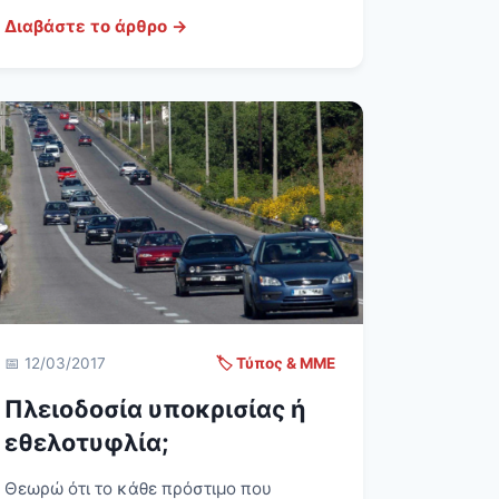
Διαβάστε το άρθρο →
📅 12/03/2017
🏷️ Τύπος & ΜΜΕ
Πλειοδοσία υποκρισίας ή
εθελοτυφλία;
Θεωρώ ότι το κάθε πρόστιμο που