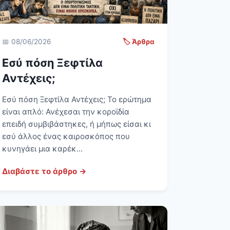
📅 08/06/2026
🏷️ Άρθρα
Εσύ πόση Ξεφτίλα
Αντέχεις;
Εσύ πόση Ξεφτίλα Αντέχεις; Το ερώτημα
είναι απλό: Ανέχεσαι την κοροϊδία
επειδή συμβιβάστηκες, ή μήπως είσαι κι
εσύ άλλος ένας καιροσκόπος που
κυνηγάει μια καρέκ...
Διαβάστε το άρθρο →