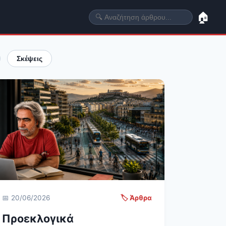
🏠
Σκέψεις
📅 20/06/2026
🏷️ Άρθρα
Προεκλογικά