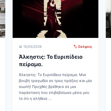
📅 15/05/2026
🏷️ Σκέψεις
Άλκηστις: Το Ευριπίδειο
πείραμα.
Άλκηστις: Το Ευριπίδειο πείραμα. Μια
βουβή τραγωδία σε τρεις πράξεις και μία
σιωπή! Προχθές βρέθηκα σε μια
παράσταση που επιβεβαίωσε μέσα μου
το ότι η αλήθεια ...