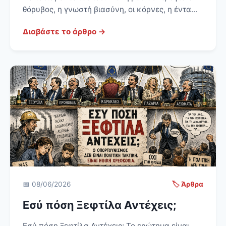
θόρυβος, η γνωστή βιασύνη, οι κόρνες, η έντα...
Διαβάστε το άρθρο →
📅 08/06/2026
🏷️ Άρθρα
Εσύ πόση Ξεφτίλα Αντέχεις;
Εσύ πόση Ξεφτίλα Αντέχεις; Το ερώτημα είναι