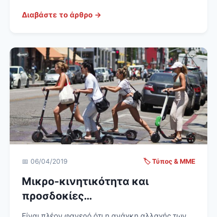
Διαβάστε το άρθρο →
📅 06/04/2019
🏷️ Τύπος & ΜΜΕ
Μικρο-κινητικότητα και
προσδοκίες…
Είναι πλέον φανερό ότι η ανάγκη αλλαγής των