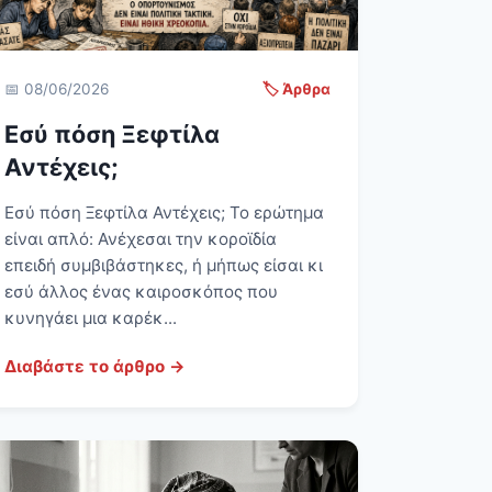
📅 08/06/2026
🏷️ Άρθρα
Εσύ πόση Ξεφτίλα
Αντέχεις;
Εσύ πόση Ξεφτίλα Αντέχεις; Το ερώτημα
είναι απλό: Ανέχεσαι την κοροϊδία
επειδή συμβιβάστηκες, ή μήπως είσαι κι
εσύ άλλος ένας καιροσκόπος που
κυνηγάει μια καρέκ...
Διαβάστε το άρθρο →