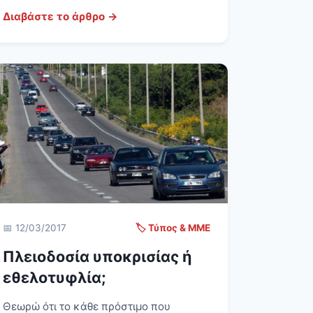
Διαβάστε το άρθρο →
📅 12/03/2017
🏷️ Τύπος & ΜΜΕ
Πλειοδοσία υποκρισίας ή
εθελοτυφλία;
Θεωρώ ότι το κάθε πρόστιμο που