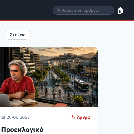
🏠
Σκέψεις
📅 20/06/2026
🏷️ Άρθρα
Προεκλογικά