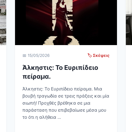
📅 15/05/2026
🏷️ Σκέψεις
Άλκηστις: Το Ευριπίδειο
πείραμα.
Άλκηστις: Το Ευριπίδειο πείραμα. Μια
βουβή τραγωδία σε τρεις πράξεις και μία
σιωπή! Προχθές βρέθηκα σε μια
παράσταση που επιβεβαίωσε μέσα μου
το ότι η αλήθεια ...