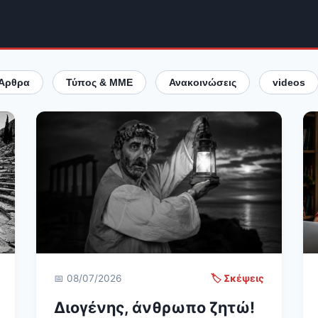
Άρθρα
Τύπος & ΜΜΕ
Ανακοινώσεις
videos
📅 08/07/2026
🏷️ Σκέψεις
Διογένης, άνθρωπο ζητώ!