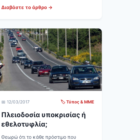
Διαβάστε το άρθρο →
📅 12/03/2017
🏷️ Τύπος & ΜΜΕ
Πλειοδοσία υποκρισίας ή
εθελοτυφλία;
Θεωρώ ότι το κάθε πρόστιμο που