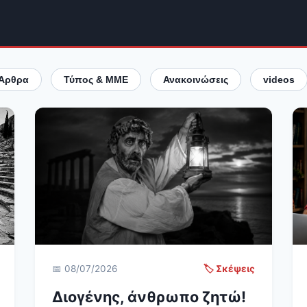
Άρθρα
Τύπος & ΜΜΕ
Ανακοινώσεις
videos
📅 08/07/2026
🏷️ Σκέψεις
Διογένης, άνθρωπο ζητώ!