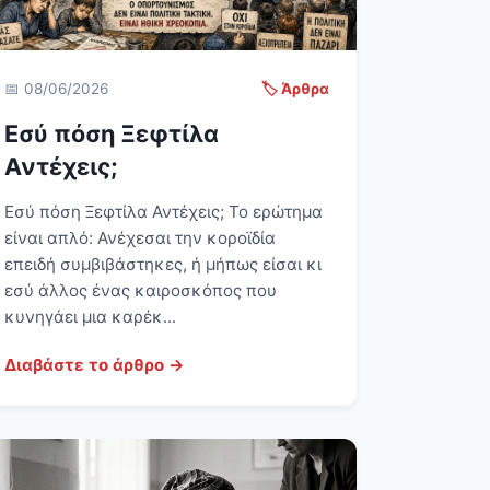
📅 08/06/2026
🏷️ Άρθρα
Εσύ πόση Ξεφτίλα
Αντέχεις;
Εσύ πόση Ξεφτίλα Αντέχεις; Το ερώτημα
είναι απλό: Ανέχεσαι την κοροϊδία
επειδή συμβιβάστηκες, ή μήπως είσαι κι
εσύ άλλος ένας καιροσκόπος που
κυνηγάει μια καρέκ...
Διαβάστε το άρθρο →