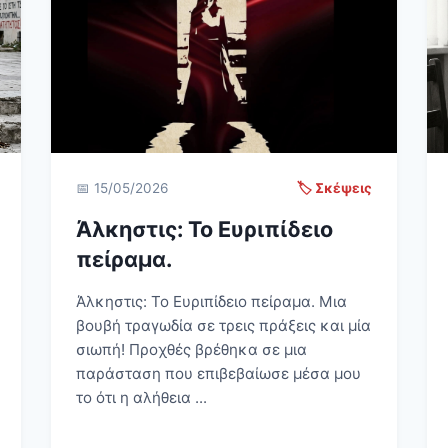
📅 15/05/2026
🏷️ Σκέψεις
Άλκηστις: Το Ευριπίδειο
πείραμα.
Άλκηστις: Το Ευριπίδειο πείραμα. Μια
βουβή τραγωδία σε τρεις πράξεις και μία
σιωπή! Προχθές βρέθηκα σε μια
παράσταση που επιβεβαίωσε μέσα μου
το ότι η αλήθεια ...