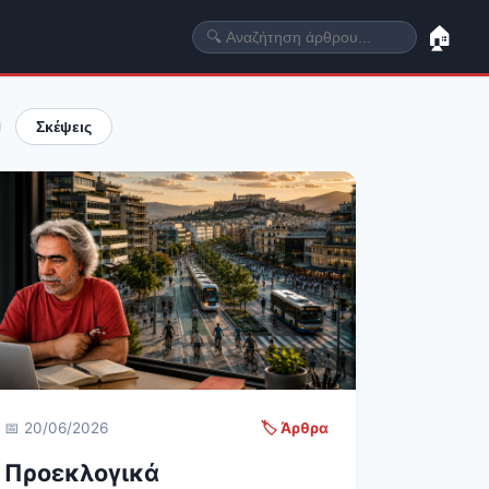
🏠
Σκέψεις
📅 20/06/2026
🏷️ Άρθρα
Προεκλογικά