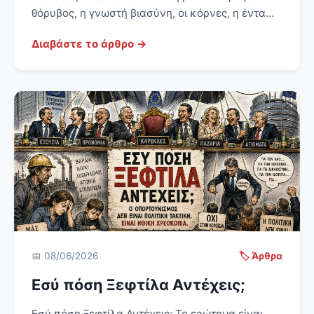
θόρυβος, η γνωστή βιασύνη, οι κόρνες, η έντα...
Διαβάστε το άρθρο →
📅 08/06/2026
🏷️ Άρθρα
Εσύ πόση Ξεφτίλα Αντέχεις;
Εσύ πόση Ξεφτίλα Αντέχεις; Το ερώτημα είναι