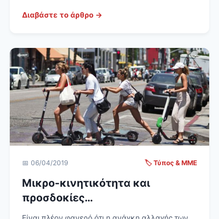
Διαβάστε το άρθρο →
📅 06/04/2019
🏷️ Τύπος & ΜΜΕ
Μικρο-κινητικότητα και
προσδοκίες…
Είναι πλέον φανερό ότι η ανάγκη αλλαγής των