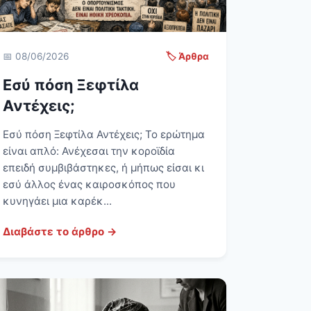
📅 08/06/2026
🏷️ Άρθρα
Εσύ πόση Ξεφτίλα
Αντέχεις;
Εσύ πόση Ξεφτίλα Αντέχεις; Το ερώτημα
είναι απλό: Ανέχεσαι την κοροϊδία
επειδή συμβιβάστηκες, ή μήπως είσαι κι
εσύ άλλος ένας καιροσκόπος που
κυνηγάει μια καρέκ...
Διαβάστε το άρθρο →