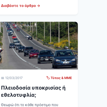
Διαβάστε το άρθρο →
📅 12/03/2017
🏷️ Τύπος & ΜΜΕ
Πλειοδοσία υποκρισίας ή
εθελοτυφλία;
Θεωρώ ότι το κάθε πρόστιμο που