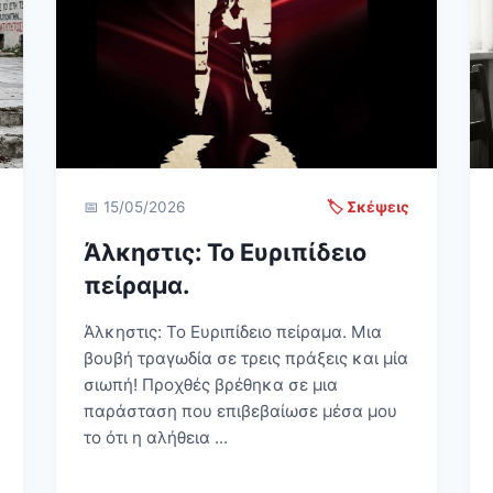
📅 15/05/2026
🏷️ Σκέψεις
Άλκηστις: Το Ευριπίδειο
πείραμα.
Άλκηστις: Το Ευριπίδειο πείραμα. Μια
βουβή τραγωδία σε τρεις πράξεις και μία
σιωπή! Προχθές βρέθηκα σε μια
παράσταση που επιβεβαίωσε μέσα μου
το ότι η αλήθεια ...