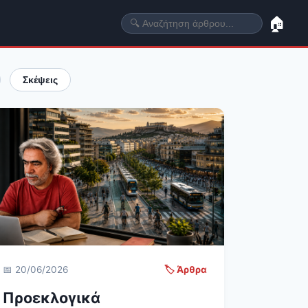
🏠
Σκέψεις
📅 20/06/2026
🏷️ Άρθρα
Προεκλογικά