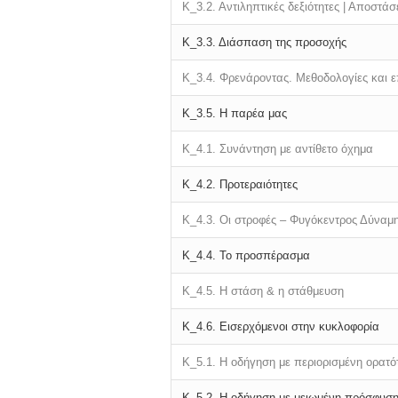
Κ_3.2.
Αντιληπτικές δεξιότητες |
Αποστάσε
Κ_3.3.
Διάσπαση της προσοχής
Κ_3.4.
Φρενάροντας.
Μεθοδολογίες και ε
Κ_3.5.
Η παρέα μας
Κ_4.1.
Συνάντηση με αντίθετο όχημα
Κ_4.2.
Προτεραιότητες
Κ_4.3.
Οι στροφές – Φυγόκεντρος Δύναμ
Κ_4.4.
Το προσπέρασμα
Κ_4.5.
Η στάση & η στάθμευση
Κ_4.6.
Εισερχόμενοι στην κυκλοφορία
Κ_5.1.
Η οδήγηση με περιορισμένη ορατό
Κ_5.2.
Η οδήγηση με μειωμένη πρόσφυσ