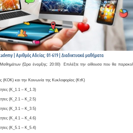
Academy |
Αριθμός Αδείας: 01-619 |
Διαδικτυακά μαθήματα
 Μαθημάτων (
Ώρα έναρξης: 20:00) Επιλέξτε την αίθουσα που θα παρακο
 (ΚΟΚ) και την Κοινωνία της Κυκλοφορίας (ΚτΚ)
ητες (K_1.1 – Κ_1.3)
ητες (Κ_2.1 – Κ_2.5)
ητες (Κ_3.1 – Κ_3.5)
ητες (Κ_4.1 – Κ_4.6)
ητες (Κ_5.1 – Κ_5.4)