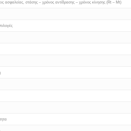
ις ασφαλείας, στάσης – χρόνος αντίδρασης – χρόνος κίνησης (Rt – Mt)
πιλογές
η
τητα
η