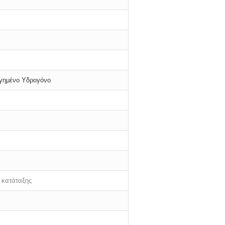
γημένο Υδρογόνο
 κατάταξης