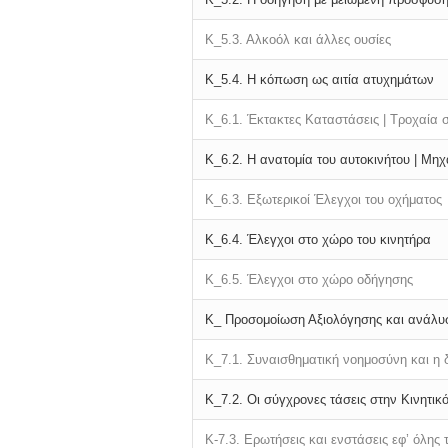
Κ_5.3.
Αλκοόλ και άλλες ουσίες
Κ_5.4.
Η κόπωση ως αιτία ατυχημάτων
Κ_6.1.
Έκτακτες Καταστάσεις |
Τροχαία 
Κ_6.2.
Η ανατομία του αυτοκινήτου |
Μηχα
Κ_6.3.
Εξωτερικοί Έλεγχοι του οχήματος
Κ_6.4.
Έλεγχοι στο χώρο του κινητήρα
Κ_6.5.
Έλεγχοι στο χώρο οδήγησης
Κ_ Προσομοίωση Αξιολόγησης και ανάλυσ
Κ_7.1.
Συναισθηματική νοημοσύνη και η δ
K_7.2.
Οι σύγχρονες τάσεις στην Κινητικ
Κ-7.3.
Ερωτήσεις και ενστάσεις εφ’ όλης 