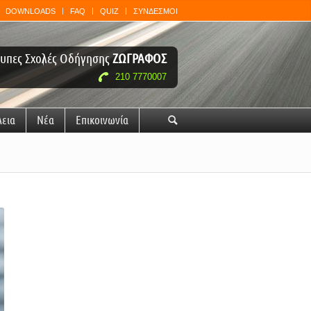
DOWNLOADS
FAQ
QUIZ
ΣΥΝΔΕΣΜΟΙ
υπες Σχολές Οδήγησης
ΖΩΓΡΑΦΟΣ
210 7770007
λεια
Νέα
Επικοινωνία
🔍