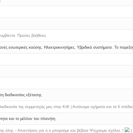
συμβάντα.
Πρώτες βοήθειες
νές εσωτερικές καύσης.
Ηλεκτροκινητήρες.
Υβριδικά συστήματα.
Το παρεξη
η διαδικασίας εξέτασης
ιαδικασία της συμμετοχής μας στην ΚτΚ |
Αυτόνομα οχήματα και τα 6 στάδια
ότητα και το μέλλον του πλανήτη
της ύλης – Απαντήσεις για ό,τι μπορούμε και βέβαια Ψύχραιμα σχόλια..!