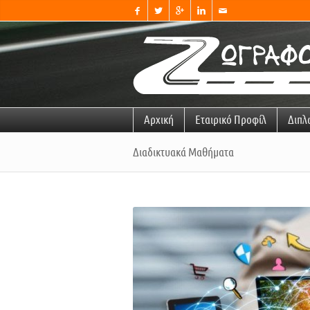




✉
Αρχική
Εταιρικό Προφίλ
Διπλ
Διαδικτυακά Μαθήματα