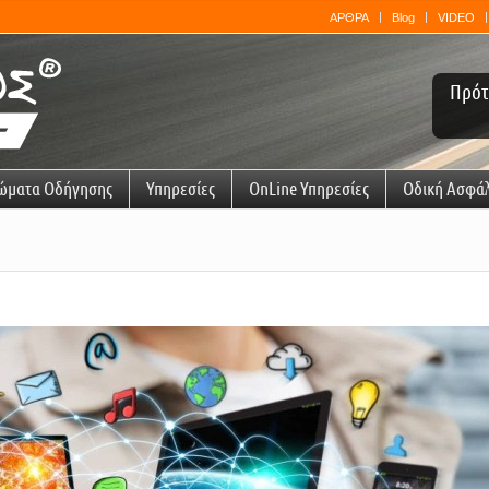
ΑΡΘΡΑ
Blog
VIDEO
Πρότ
ώματα Οδήγησης
Υπηρεσίες
OnLine Υπηρεσίες
Οδική Ασφά