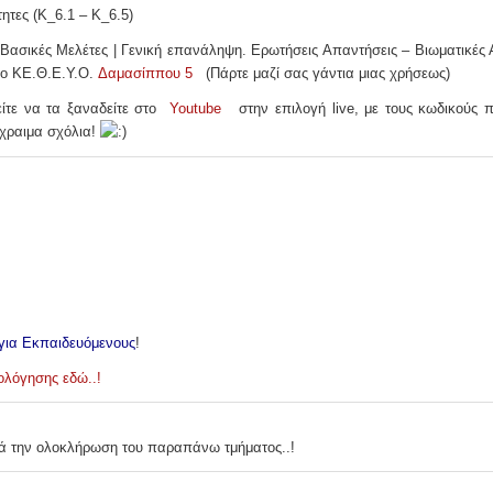
ητες (Κ_6.1 – Κ_6.5)
 Βασικές Μελέτες |
Γενική επανάληψη.
Ερωτήσεις Απαντήσεις – Βιωματικές
στο ΚΕ.Θ.Ε.Υ.Ο.
Δαμασίππου 5
(Πάρτε μαζί σας γάντια μιας χρήσεως)
ίτε να τα ξαναδείτε στο
Youtube
στην επιλογή live, με τους κωδικούς π
ύχραιμα σχόλια!
για Εκπαιδευόμενους
!
ολόγησης εδώ..!
τά την ολοκλήρωση του παραπάνω τμήματος..!