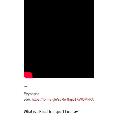
…
Εγγραφές
εδώ:
https://forms.gle/svRw4hgi51KWQMkPA
What is a Road Transport License?