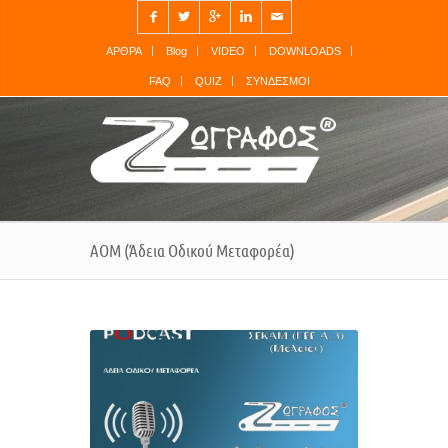




✉
ΑΡΘΡΑ
Blog
VIDEO
DOWNLOADS
FAQ
QUIZ
ΣΥΝΔΕΣΜΟΙ
ΑΟΜ (Άδεια Οδικού Μεταφορέα)