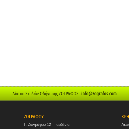
Δίκτυο Σχολών Οδήγησης ΖΩΓΡΑΦΟΣ -
info@zografos.com
ΖΩΓΡΑΦΟΥ
ΚΡΗ
Γ. Ζωγράφου 12 - Γαρδένια
Λεω