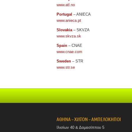
www.atl.no
Portugal
– ANIECA
www.anieca.pt
Slovakia
– SKVZA
www.skvza.sk
Spain
– CNAE
www.cnae.com
Sweden
– STR
www.str.se
ΑΘΗΝΑ – ΧΙΛΤΟΝ – ΑΜΠΕΛΟΚΗΠΟΙ
Ιλισίων 40 & Δαμασίππου 5