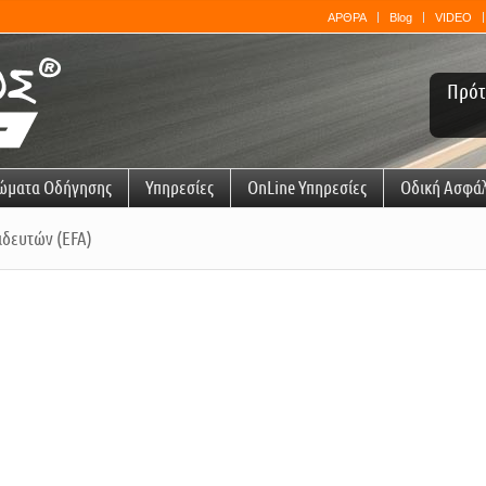
ΑΡΘΡΑ
Blog
VIDEO
Πρότ
ώματα Οδήγησης
Υπηρεσίες
OnLine Υπηρεσίες
Οδική Ασφά
ιδευτών (EFA)