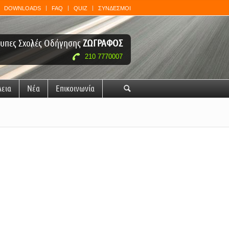
DOWNLOADS
FAQ
QUIZ
ΣΥΝΔΕΣΜΟΙ
υπες Σχολές Οδήγησης
ΖΩΓΡΑΦΟΣ
210 7770007
λεια
Νέα
Επικοινωνία
🔍