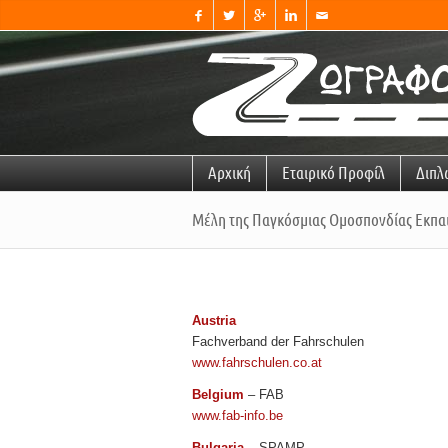




✉
Αρχική
Εταιρικό Προφίλ
Διπλ
Μέλη της Παγκόσμιας Ομοσπονδίας Εκπα
Austria
Fachverband der Fahrschulen
www.fahrschulen.co.at
Belgium
– FAB
www.fab-info.be
Bulgaria
– SPAMP