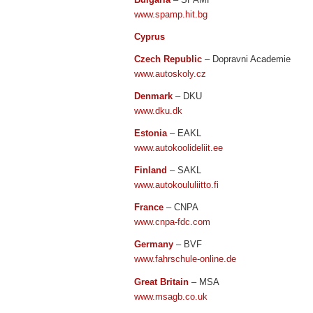
www.spamp.hit.bg
Cyprus
Czech Republic
– Dopravni Academie
www.autoskoly.cz
Denmark
– DKU
www.dku.dk
Estonia
– EAKL
www.autokoolideliit.ee
Finland
– SAKL
www.autokoululiitto.fi
France
– CNPA
www.cnpa-fdc.com
Germany
– BVF
www.fahrschule-online.de
Great Britain
– MSA
www.msagb.co.uk