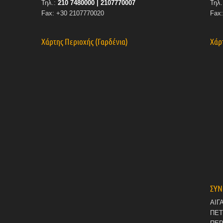
Τηλ.:
210 7480000 | 2107770007
Τηλ
Fax: +30 2107770020
Fax
Χάρτης Περιοχής (Γαρδένια)
Χάρ
ΣΥΝ
ΑΙΓ
ΠΕ