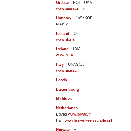
Greece
– POEEOAM
www.poeeoam.gr
Hungary
– JaSzKOE
MAISZ
Iceland
– OI
www.aka.is
Ireland
– IDIA
www.iol.ie
Italy
– UNASCA
www.unasca.it
Latvia
Luxembourg
Moldova
Netherlands
Bovag
www.bovag.nl
Fam
www.famverkeersscholen.nl
Norway
– ATL