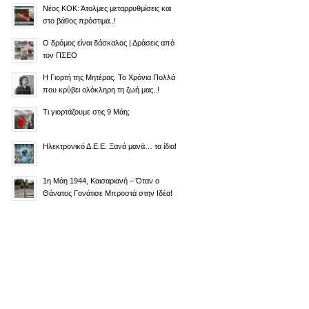
Νέος ΚΟΚ: Άτολμες μεταρρυθμίσεις και
στο βάθος πρόστιμα..!
Ο δρόμος είναι δάσκαλος | Δράσεις από
τον ΠΣΕΟ
Η Γιορτή της Μητέρας. Το Χρόνια Πολλά
που κρύβει ολόκληρη τη ζωή μας..!
Τι γιορτάζουμε στις 9 Μάη;
Ηλεκτρονικό Δ.Ε.Ε. Ξανά μανά… τα ίδια!
1η Μάη 1944, Καισαριανή – Όταν ο
Θάνατος Γονάτισε Μπροστά στην Ιδέα!