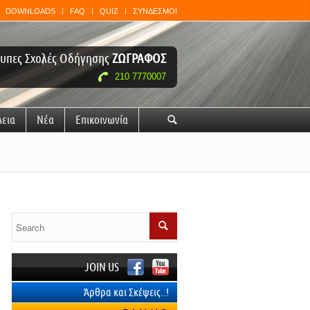
DOWNLOADS
FAQ
QUIZ
ΣΥΝΔΕΣΜΟΙ
υπες Σχολές Οδήγησης
ΖΩΓΡΑΦΟΣ
210 7770007
λεια
Νέα
Επικοινωνία
🔍
JOIN US
Άρθρα και Σκέψεις..!