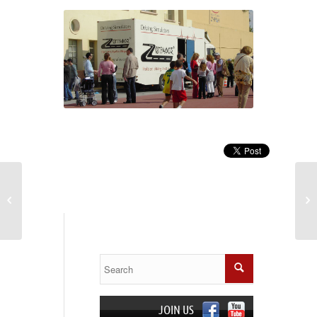


e-Learning Πλατφόρμα
JOIN US