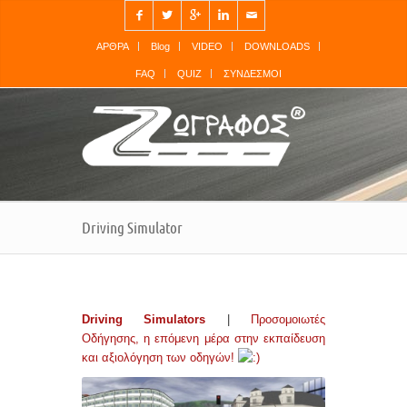




✉
ΑΡΘΡΑ
Blog
VIDEO
DOWNLOADS
FAQ
QUIZ
ΣΥΝΔΕΣΜΟΙ
Driving Simulator
Driving Simulators
|
Προσομοιωτές
Οδήγησης, η επόμενη μέρα στην εκπαίδευση
και αξιολόγηση των οδηγών!