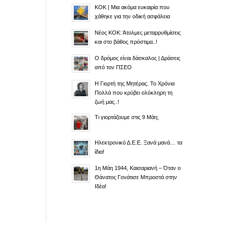
ΚΟΚ | Μια ακόμα ευκαιρία που
χάθηκε για την οδική ασφάλεια
Νέος ΚΟΚ: Άτολμες μεταρρυθμίσεις
και στο βάθος πρόστιμα..!
Ο δρόμος είναι δάσκαλος | Δράσεις
από τον ΠΣΕΟ
Η Γιορτή της Μητέρας. Το Χρόνια
Πολλά που κρύβει ολόκληρη τη
ζωή μας..!
Τι γιορτάζουμε στις 9 Μάη;
Ηλεκτρονικό Δ.Ε.Ε. Ξανά μανά… τα
ίδια!
1η Μάη 1944, Καισαριανή – Όταν ο
Θάνατος Γονάτισε Μπροστά στην
Ιδέα!