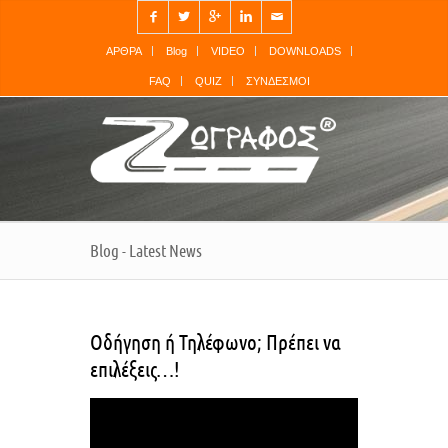




✉
ΑΡΘΡΑ
Blog
VIDEO
DOWNLOADS
FAQ
QUIZ
ΣΥΝΔΕΣΜΟΙ
Blog - Latest News
Οδήγηση ή Τηλέφωνο; Πρέπει να
επιλέξεις…!