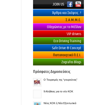
JOIN US
Άρθρα και Σκέψεις..!
Σ.Α.Μ.Μ.Ε.
Οδηγώντας με το Μέλλον
VIP drivers
Eco Driving Training
Safe Drive ® Concept
Πιστοποιητικό Π.Ε.Ι.
Zografos Blogs
Πρόσφατες Δημοσιεύσεις
O Τουρισμός της “γουρούνας”
9 Αλήθειες για το νέο ΚΟΚ
Νέος ΚΟΚ ή Νέα Εξοντωτικά