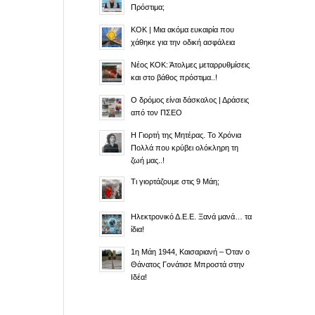
Πρόστιμα;
ΚΟΚ | Μια ακόμα ευκαιρία που
χάθηκε για την οδική ασφάλεια
Νέος ΚΟΚ: Άτολμες μεταρρυθμίσεις
και στο βάθος πρόστιμα..!
Ο δρόμος είναι δάσκαλος | Δράσεις
από τον ΠΣΕΟ
Η Γιορτή της Μητέρας. Το Χρόνια
Πολλά που κρύβει ολόκληρη τη
ζωή μας..!
Τι γιορτάζουμε στις 9 Μάη;
Ηλεκτρονικό Δ.Ε.Ε. Ξανά μανά… τα
ίδια!
1η Μάη 1944, Καισαριανή – Όταν ο
Θάνατος Γονάτισε Μπροστά στην
Ιδέα!