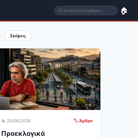
🏠
Σκέψεις
📅 20/06/2026
🏷️ Άρθρα
Προεκλογικά