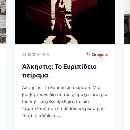
📅 15/05/2026
🏷️ Σκέψεις
Άλκηστις: Το Ευριπίδειο
πείραμα.
Άλκηστις: Το Ευριπίδειο πείραμα. Μια
βουβή τραγωδία σε τρεις πράξεις και μία
σιωπή! Προχθές βρέθηκα σε μια
παράσταση που επιβεβαίωσε μέσα μου
το ότι η αλήθεια ...