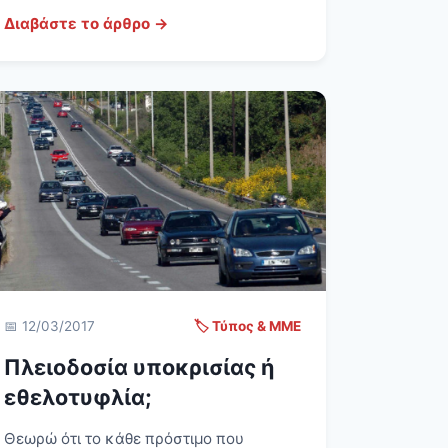
Διαβάστε το άρθρο →
📅 12/03/2017
🏷️ Τύπος & ΜΜΕ
Πλειοδοσία υποκρισίας ή
εθελοτυφλία;
Θεωρώ ότι το κάθε πρόστιμο που