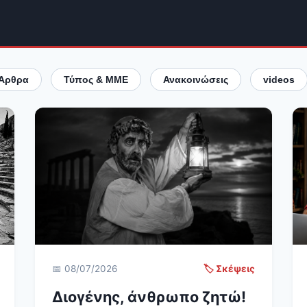
Άρθρα
Τύπος & ΜΜΕ
Ανακοινώσεις
videos
📅 08/07/2026
🏷️ Σκέψεις
Διογένης, άνθρωπο ζητώ!