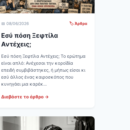
📅 08/06/2026
🏷️ Άρθρα
Εσύ πόση Ξεφτίλα
Αντέχεις;
Εσύ πόση Ξεφτίλα Αντέχεις; Το ερώτημα
είναι απλό: Ανέχεσαι την κοροϊδία
επειδή συμβιβάστηκες, ή μήπως είσαι κι
εσύ άλλος ένας καιροσκόπος που
κυνηγάει μια καρέκ...
Διαβάστε το άρθρο →