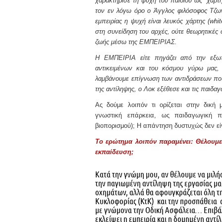
χαρακτήρισε τη ψυχή του παιδιού ως “χάρτ
τον εν λόγω όρο ο Άγγλος φιλόσοφος Τζω
εμπειρίας η ψυχή είναι λευκός χάρτης (whi
στη συνείδηση του αρχές, ούτε θεωρητικές ο
ζωής μέσω της ΕΜΠΕΙΡΙΑΣ.
Η ΕΜΠΕΙΡΙΑ είτε πηγάζει από την εξωτ
αντικειμένων και του κόσμου γύρω μας, ε
λαμβάνουμε επίγνωση των αντιδράσεων που
της αντίληψης, ο Λοκ εξέθεσε και τις παιδα
Ας δούμε λοιπόν τι ορίζεται στην δική
γνωστική επάρκεια, ως παιδαγωγική
βιοπορισμού); Η απάντηση δυστυχώς δεν είν
Το ερώτημα λοιπόν παραμένει: Θέλουμε 
εκπαίδευση;
Κατά την γνώμη μου, αν θέλουμε να μιλήσ
την παγιωμένη αντίληψη της εργασίας μα
οχημάτων, αλλά θα αφουγκράζεται όλη την
Κυκλοφορίας (ΚτΚ) και την προσπάθεια
με γνώμονα την Οδική Ασφάλεια… Επιβάλλε
εκλείψει η εμπειρία και η δομημένη αντί