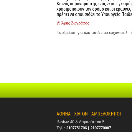
Κοινός παρονομαστής ενός νέου εγχειρήμ
χρησιμοποιούν τον δρόμο και οι κραυγές 
πρέπει να απουσιάζει το Υπουργείο Παιδε
@ Άρης Ζωγράφος
Παρέμβαση για όλα αυτά που έρχονται..! | 
ΑΘΗΝΑ – ΧΙΛΤΟΝ – ΑΜΠΕΛΟΚΗΠΟΙ
Ιλισίων 40 & Δαμασίππου 5
Τηλ.:
2107751706 | 2107770007