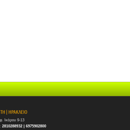
ΤΗ | ΗΡΑΚΛΕΙΟ
φ. Ικάρου 9-13
.:
2810288932 | 6975902800