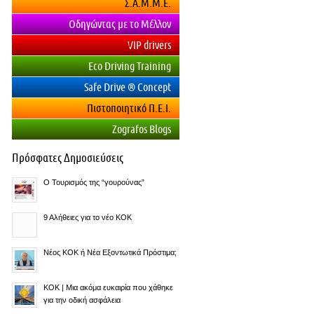
Σ.Α.Μ.Μ.Ε.
Οδηγώντας με το Μέλλον
VIP drivers
Eco Driving Training
Safe Drive ® Concept
Πιστοποιητικό Π.Ε.Ι.
Zografos Blogs
Πρόσφατες Δημοσιεύσεις
O Τουρισμός της “γουρούνας”
9 Αλήθειες για το νέο ΚΟΚ
Νέος ΚΟΚ ή Νέα Εξοντωτικά Πρόστιμα;
ΚΟΚ | Μια ακόμα ευκαιρία που χάθηκε
για την οδική ασφάλεια