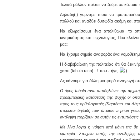
Τελικά μάλλον πρέπει να ζούμε σε κάποιο
Δηλαδή(;) γυρνάμε πίσω να τροποποιήσο
πολλού και αναδύει δυσωδία ακόμη και στο
Να εξωραΐσουμε ένα απολίθωμα, το οπ
κινητικότητας και τεχνολογίας; Που κλείν
μας;
Να έχουμε σημείο αναφοράς ένα νομοθέτημ
Η διαβεβαίωση της πολιτείας ότι θα ξεκιν
χαρτί (tabula rasa)…! που πήγε;
Ας κάνουμε για άλλη μια φορά αναγωγή σ
Ο όρος tabula rasa υποδηλώνει την αρχικ
προεμπειρική κατάσταση της ψυχής οι οπαδο
προς τους ορθολογιστές (Καρτέσιο και Λάιμ
στερείται δηλαδή των όποιων a priori γνω
αντίληψη πορίζουν σε αυτήν τις εντυπώσεις
Με λίγα λόγια η νόηση από μόνη της δε 
εμπειρία. Στοιχεία αυτής της αντίληψης