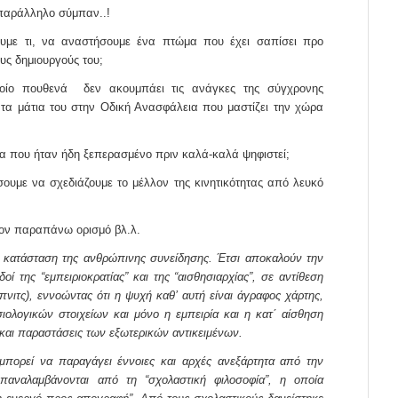
 παράλληλο σύμπαν..!
υμε τι, να αναστήσουμε ένα πτώμα που έχει σαπίσει προ
υς δημιουργούς του;
οίο πουθενά δεν ακουμπάει τις ανάγκες της σύγχρονης
ει τα μάτια του στην Οδική Ανασφάλεια που μαστίζει την χώρα
α που ήταν ήδη ξεπερασμένο πριν καλά-καλά ψηφιστεί;
ήσουμε να σχεδιάζουμε το μέλλον της κινητικότητας από λευκό
τον παραπάνω ορισμό βλ.λ.
ή κατάσταση της ανθρώπινης συνείδησης. Έτσι αποκαλούν την
ί της “εμπειριοκρατίας” και της “αισθησιαρχίας”, σε αντίθεση
πνιτς), εννοώντας ότι η ψυχή καθ’ αυτή είναι άγραφος χάρτης,
σιολογικών στοιχείων και μόνο η εμπειρία και η κατ΄ αίσθηση
 και παραστάσεις των εξωτερικών αντικειμένων.
μπορεί να παραγάγει έννοιες και αρχές ανεξάρτητα από την
 επαναλαμβάνονται από τη “σχολαστική φιλοσοφία”, η οποία