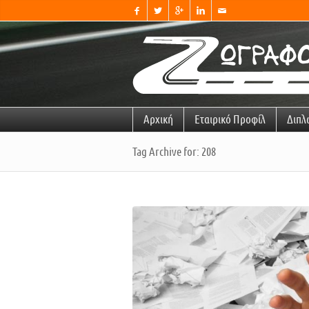




✉
Αρχική
Εταιρικό Προφίλ
Διπλ
Tag Archive for: 208