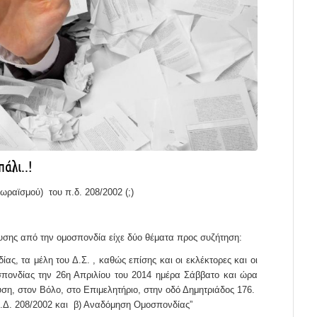
άλι..!
ωραϊσμού) του π.δ. 208/2002 (;)
υσης από την ομοσπονδία είχε δύο θέματα προς συζήτηση:
ς, τα μέλη του Δ.Σ. , καθώς επίσης και οι εκλέκτορες και οι
πονδίας την 26η Απριλίου του 2014 ημέρα Σάββατο και ώρα
ση, στον Βόλο, στο Επιμελητήριο, στην οδό Δημητριάδος 176.
.Δ. 208/2002 και β) Αναδόμηση Ομοσπονδίας”