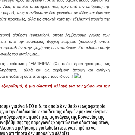
η ενεργό προς απογραφή”. Από τους σχολαστικούς δανείστηκε
ν Λοκ, ο οποίος υποστήριξε πως πριν από την επίδραση της
te paper), πως ο άνθρωπος δεν γεννιέται με ιδέες και έμφυτες
ύτε πρακτικές, αλλά τις αποκτά κατά την εξελικτική πορεία της
ερική αίσθηση (sensation), οπότε λαμβάνουμε γνώση των
ίτε από την εσωτερική ψυχική ενέργεια (reflexion), οπότε
 προκαλούν στην ψυχή μας οι εντυπώσεις. Στο πλαίσιο αυτής
γωγικές του αντιλήψεις…
 μας περίπτωση “ΕΜΠΕΙΡΙΑ” (Ως πεδίο δραστηριότητας, ως
 πληρότητα, αλλά και ως φερόμενη άποψη και ανάγκη
αι αποδεκτή ούτε από εμάς τους ίδιους..!
εξωραϊσμό, ή μια ολιστική αλλαγή για τον χώρο και την
ουμε για ένα ΝΕΟ π.δ. το οποίο δεν θα έχει ως αφετηρία
ς για την διαδικασία εκπαίδευσης οδηγών μηχανοκίνητων
 σύγχρονη κινητικότητα, τις ανάγκες της Κοινωνίας της
 αναβάθμισης της παραγωγής χρηστών των οδοστρωμάτων,
ται να μιλήσουμε για tabula rasa, γιατί πρέπει να
ληψη ότι τίποτα δεν μπορεί να αλλάξει…