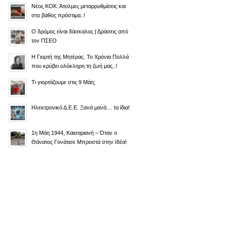
Νέος ΚΟΚ: Άτολμες μεταρρυθμίσεις και
στο βάθος πρόστιμα..!
Ο δρόμος είναι δάσκαλος | Δράσεις από
τον ΠΣΕΟ
Η Γιορτή της Μητέρας. Το Χρόνια Πολλά
που κρύβει ολόκληρη τη ζωή μας..!
Τι γιορτάζουμε στις 9 Μάη;
Ηλεκτρονικό Δ.Ε.Ε. Ξανά μανά… τα ίδια!
1η Μάη 1944, Καισαριανή – Όταν ο
Θάνατος Γονάτισε Μπροστά στην Ιδέα!