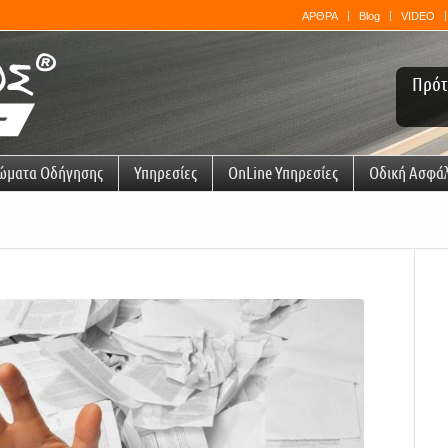
ΑΡΘΡΑ
Blog
VIDEO
Πρότ
ώματα Οδήγησης
Υπηρεσίες
OnLine Υπηρεσίες
Οδική Ασφά