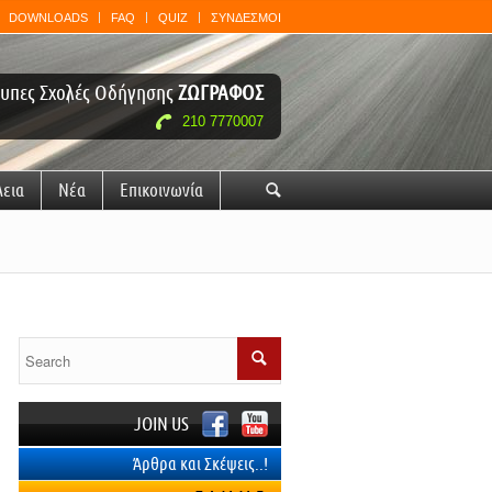
DOWNLOADS
FAQ
QUIZ
ΣΥΝΔΕΣΜΟΙ
υπες Σχολές Οδήγησης
ΖΩΓΡΑΦΟΣ
210 7770007
λεια
Νέα
Επικοινωνία
🔍
JOIN US
Άρθρα και Σκέψεις..!